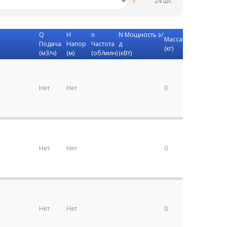
24 шт.
Q
H
n
N Мощность э/
Масса
Подача
Напор
Частота
д
(кг)
(м3/ч)
(м)
(об/мин)
(кВт)
Нет
Нет
0
Нет
Нет
0
Нет
Нет
0