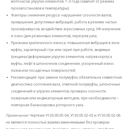
моточасов; упругих элементов: 1–3 года (зависит от режима
пусков/остановов и температуры);
Факторы снижения ресурса: нарушение соосности валов,
превышение допустимых вибраций, работа в режиме частых
пусков/реверсов, воздействие агрессивных сред, УФ-излучение
и озон (для резиновых элементов), перегрев узла;
Признаки критического износа: повышенная вибрация в зоне
муфты, характерный стук или скрип при работе, видимые
трещины/деформации упругих элементов, нагрев корпуса
муфты, люфт в шпоночном соединении, ускоренный износ
пазов или посадочных поверхностей;
Рекомендация: при замене полумуфты обязательна совместная
диагностика состояния вала, ответной полумуфты, шпоночных
соединений и упругих элементов, проверка соосности
лазерным или индикаторным методом, при необходимости –
повторная балансировка роторного узла.
Примечание:
Чертежи У130.00.05-04, У130.05.02-03 и У130.05.02-06
не являются полностью взаимозаменяемыми
без проверки