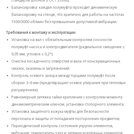
стандарты шпонок (ГОСТ 23360);
Балансировка
: каждая полумуфта проходит динамическую
балансировку на стенде, что критично для работы на частотах
1500/3000 об/мин без превышения допустимой вибрации.
Требования к монтажу и эксплуатации
Установка на вал с обязательным контролем соосности
полумуфт насоса и электродвигателя (радиальное смещение ≤
0,05 мм, угловое ≤ 0,2°);
Очистка посадочного отверстия и вала от консервационных
смазок, окалины и загрязнений;
Контроль осевого зазора между торцами полумуфт после
сборки: 3–6 мм (предотвращает осевое упирание при тепловых
расширениях);
Равномерная затяжка гайки крепления с контролем момента
динамометрическим ключом, установка стопорного элемента;
Установка защитного кожуха муфты для безопасности
персонала и защиты от попадания посторонних предметов;
Периодический контроль состояния упругих элементов,
вибрации, температуры узла и затяжки крепёжных элементов;