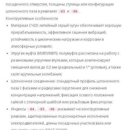
посадочного отверстия, толщины ступицы или конфигурации
шпоночного паза в ревизиях
и
.
-03
-06
Конструктивные особенности
Материал СЧ20
: литейный серый чугун обеспечивает хорошую
прирабатываемость, эффективное гашение вибраций,
устойчивость к циклическим нагрузкам и коррозии в
атмосферных условиях;
Упругая муфта (МУВП/МВП)
: полумуфта рассчитана на работу с
резиновыми упругими втулками, которые компенсируют
смещения валов до 0,2 мм (радиальные) и 1° (угловые), а также
гасят крутильные колебания;
Шпоночное соединение
: стандартный профиль шпоночного
паза с фасками и радиусами скругления для снижения
концентрации напряжений; фиксация осевого положения
гайкой с стопорной шайбой или резьбовым фиксатором;
Индексы
,
,
: указывают на конструктивные
-04
-03
-06
ревизии, адаптированные под конкретные исполнения
электродвигателей, длины посадочных участков вала или