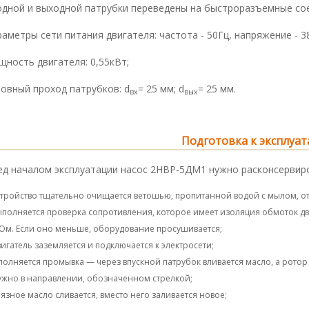
ходной и выходной патрубки переведены на быстроразъемные со
раметры сети питания двигателя: частота - 50Гц, напряжение - 38
щность двигателя: 0,55кВт;
ловный проход патрубков: d
= 25 мм; d
= 25 мм.
вх
вых
Подготовка к эксплуа
ед началом эксплуатации насос 2НВР-5ДМ1 нужно расконсервир
стройство тщательно очищается ветошью, пропитанной водой с мылом, от 
ыполняется проверка сопротивления, которое имеет изоляция обмоток дв
Ом. Если оно меньше, оборудование просушивается;
вигатель заземляется и подключается к электросети;
полняется промывка — через впускной патрубок вливается масло, а ротор
ужно в направлении, обозначенном стрелкой;
рязное масло сливается, вместо него заливается новое;