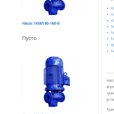
О
О
О
Насос 1КМЛ 80-160-б
П
Т
Пусто
Р
П
Г
Нас
агре
тра
уст
Тра