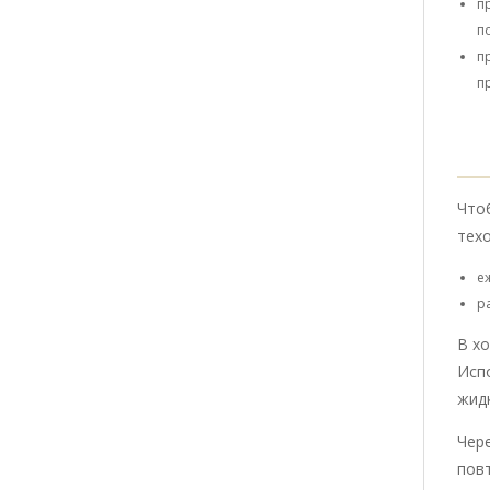
п
п
п
п
Что
тех
е
р
В х
Исп
жидк
Чер
повт