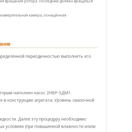
ния вращения ротора. Последний должен вращаться
я измерительная камера, оснащённая
ание
пределённой периодичностью выполнять его
оторым наполнен насос 2НВР-5ДМ1.
е в конструкцию агрегата. Уровень смазочной
идкости. Далее эту процедуру необходимо
ных условиях (при повышенной влажности и/или