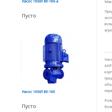
Насос 1КМЛ 80-160-а
Мак
Пред
Пусто
экс
воз
агр
Нас
АИР
кор
пре
объ
пере
Насос 1КМЛ 80-160
Рол
Пусто
боль