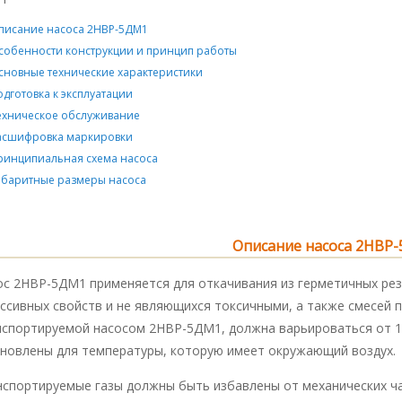
писание насоса 2НВР-5ДМ1
собенности конструкции и принцип работы
сновные технические характеристики
одготовка к эксплуатации
ехническое обслуживание
асшифровка маркировки
ринципиальная схема насоса
абаритные размеры насоса
Описание насоса 2НВР
ос 2НВР-5ДМ1 применяется для откачивания из герметичных резе
ссивных свойств и не являющихся токсичными, а также смесей п
нспортируемой насосом 2НВР-5ДМ1, должна варьироваться от 10
ановлены для температуры, которую имеет окружающий воздух.
нспортируемые газы должны быть избавлены от механических ча