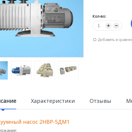
Кол-во:
Добавить в сравне
сание
Характеристики
Отзывы
М
куумный насос 2НВР-5ДМ1
ержание: