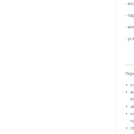
- в
- па
- мо
- ус
Пер
у
в
М
д
ы
н
г