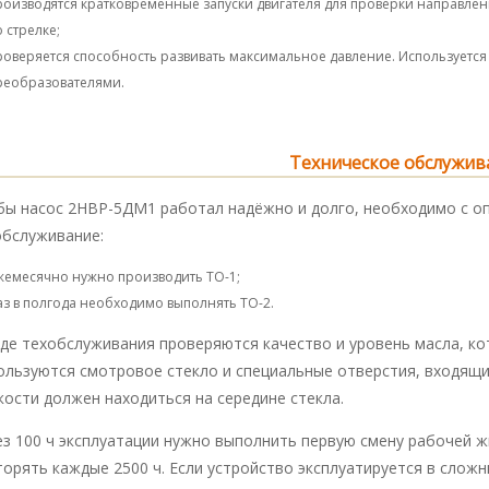
роизводятся кратковременные запуски двигателя для проверки направле
о стрелке;
роверяется способность развивать максимальное давление. Используетс
реобразователями.
Техническое обслужив
бы насос 2НВР-5ДМ1 работал надёжно и долго, необходимо с о
обслуживание:
жемесячно нужно производить ТО-1;
аз в полгода необходимо выполнять ТО-2.
оде техобслуживания проверяются качество и уровень масла, к
ользуются смотровое стекло и специальные отверстия, входящи
ости должен находиться на середине стекла.
ез 100 ч эксплуатации нужно выполнить первую смену рабочей ж
орять каждые 2500 ч. Если устройство эксплуатируется в слож