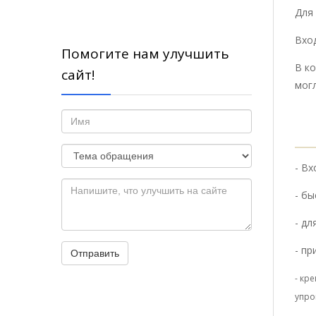
Для
Вхо
Помогите нам улучшить
В ко
сайт!
могл
- Вх
- бы
- д
- пр
Отправить
- кр
упро