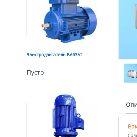
Электродвигатель ВА63А2
Пусто
Опи
Ва
Сод