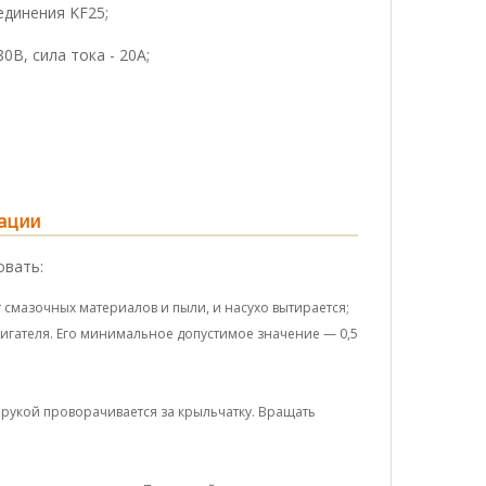
единения KF25;
0В, сила тока - 20А;
тации
овать:
смазочных материалов и пыли, и насухо вытирается;
игателя. Его минимальное допустимое значение — 0,5
 рукой проворачивается за крыльчатку. Вращать