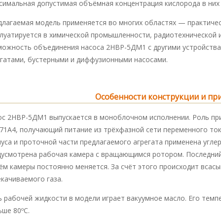
симальная допустимая объёмная концентрация кислорода в них
лагаемая модель применяется во многих областях — практическ
плуатируется в химической промышленности, радиотехнической и
можность объединения насоса 2НВР-5ДМ1 с другими устройства
егатами, бустерными и диффузионными насосами.
Особенности конструкции и пр
ос 2НВР-5ДМ1 выпускается в моноблочном исполнении. Роль при
71А4, получающий питание из трёхфазной сети переменного ток
пуса и проточной части предлагаемого агрегата применена угле
дусмотрена рабочая камера с вращающимся ротором. Последний 
ём камеры постоянно меняется. За счёт этого происходит всас
качиваемого газа.
ь рабочей жидкости в модели играет вакуумное масло. Его темп
ше 80ºС.