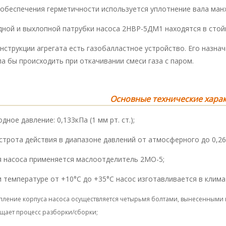
 обеспечения герметичности используется уплотнение вала ман
дной и выхлопной патрубки насоса 2НВР-5ДМ1 находятся в стой
нструкции агрегата есть газобалластное устройство. Его назна
а бы происходить при откачивании смеси газа с паром.
Основные технические хара
одное давление: 0,133кПа (1 мм рт. ст.);
строта действия в диапазоне давлений от атмосферного до 0,26
ля насоса применяется маслоотделитель 2МО-5;
и температуре от +10°С до +35°С насос изготавливается в клим
епление корпуса насоса осуществляется четырьмя болтами, вынесенными н
щает процесс разборки/сборки;