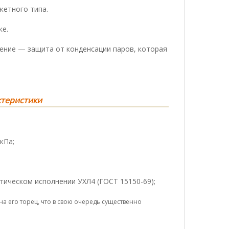
жетного типа.
ке.
чение — защита от конденсации паров, которая
ктеристики
кПа;
атическом исполнении УХЛ4 (ГОСТ 15150-69);
а его торец, что в свою очередь существенно