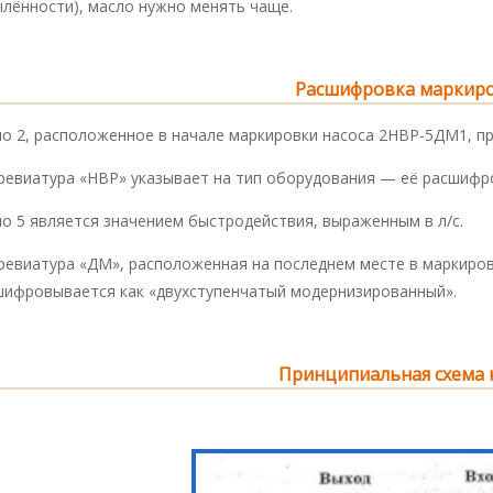
ылённости), масло нужно менять чаще.
Расшифровка маркир
ло 2, расположенное в начале маркировки насоса 2НВР-5ДМ1, п
ревиатура «НВР» указывает на тип оборудования — её расшифро
ло 5 является значением быстродействия, выраженным в л/с.
ревиатура «ДМ», расположенная на последнем месте в маркиров
шифровывается как «двухступенчатый модернизированный».
Принципиальная схема 