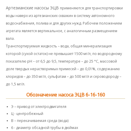
Артезианские насосы ЭЦВ
применяются для транспортировки
воды наверх из артезианских скважин в систему автономного
водоснабжения, полива и для других нужд. Рабочем положением
агрегата является вертикальное, с аналогичным размещением
вала.
Транспортируемая жидкость – вода, общая минерализация
которой (сухой остаток) не превышает 1500 мг/л, по водородному
показателю рН – от 6,5 до 9,5, температуре – до 25 °С, массовой
доле твердых нерастворимых примесей – до 0,01%, содержанию
хлоридов – до 350 мг/л, сульфатам – до 500 мг/л и сероводороду –
до 1,5 мг/л.
Обозначение насоса ЭЦВ 6-16-160
Э – привод от электродвигателя
Ц - центробежный
В – перекачиваемая среда (вода)
6 - диаметр обсадной трубы в дюймах