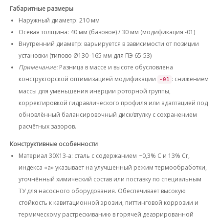
Габаритные размеры
Наружный диаметр: 210 мм
Осевая толщина: 40 мм (базовое) / 30 мм (модификация -01)
Внутренний диаметр: варьируется в зависимости от позиции
установки (типово Ø130–165 мм для ПЭ 65-53)
Примечание:
Разница в массе и высоте обусловлена
конструкторской оптимизацией модификации
: снижением
-01
массы для уменьшения инерции роторной группы,
корректировкой гидравлического профиля или адаптацией под
обновлённый балансировочный диск/втулку с сохранением
расчётных зазоров.
Конструктивные особенности
Материал 30Х13-а
: сталь с содержанием ~0,3% С и 13% Cr,
индекса «а» указывает на улучшенный режим термообработки,
уточнённый химический состав или поставку по специальным
ТУ для насосного оборудования. Обеспечивает высокую
стойкость к кавитационной эрозии, питтинговой коррозии и
термическому растрескиванию в горячей деаэрированной