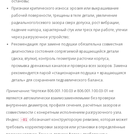
остановы;
Признаки критического износа: эрозия или выкрашивание
рабочей поверхности, трещины в теле детали, увеличение
радиального/осевого зазора сверх допуска, рост вибрации,
падение напора, характерный стук или треск при работе, утечки
через разгрузочное устройство;
Рекомендация: при замене подушки обязательна совместная
диагностика состояния сопрягаемой вращающейся детали
(диска, втулки), контроль геометрии расточки корпуса,
промывка дренажных каналов и проверка всех зазоров. Замена
рекомендуется парой «стационарная подушка + вращающаяся
деталь» для сохранения гидравлического баланса.
Примечание:
Чертежи 806.001.100.03 и 806.001.100.03-01
не
являются автоматически взаимозаменяемыми
без проверки
внутренних диаметров, профиля сечения, расчётных зазоров и
совместимости с конкретным исполнением разгрузочного узла.
Индекс
обозначает конструкторскую ревизию, которая может
-01
требовать корректировки зазоров или установки в определённые