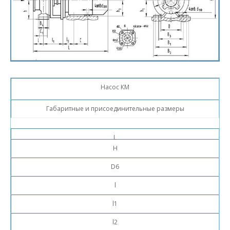
Насос КМ
Габаритные и присоединительные размеры
L
H
D6
l
l1
l2