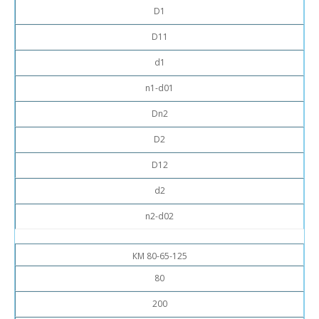
D1
D11
d1
n1-d01
Dn2
D2
D12
d2
n2-d02
КМ 80-65-125
80
200