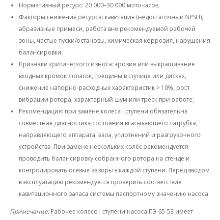
Нормативный ресурс: 20 000–30 000 моточасов;
Факторы снижения ресурса: кавитация (недостаточный NPSH),
абразивные примеси, работа вне рекомендуемой рабочей
зоны, частые пуски/остановы, химическая коррозия, нарушения
балансировки;
Признаки критического износа: эрозия или выкрашивание
входных кромок лопаток, трещины в ступице или дисках,
снижение напорно-расходных характеристик > 10%, рост
вибрации ротора, характерный шум или треск при работе;
Рекомендация: при замене колеса I ступени обязательна
совместная диагностика состояния всасывающего патрубка,
направляющего аппарата, вала, уплотнений и разгрузочного
устройства. При замене нескольких колёс рекомендуется
проводить балансировку собранного ротора на стенде и
контролировать осевые зазоры в каждой ступени. Перед вводом
в эксплуатацию рекомендуется проверить соответствие
кавитационного запаса системы паспортному значению насоса.
Примечание:
Рабочее колесо I ступени насоса ПЭ 65-53 имеет