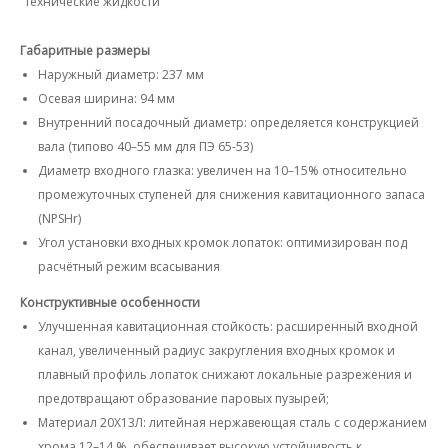
технические жидкости
Габаритные размеры
Наружный диаметр: 237 мм
Осевая ширина: 94 мм
Внутренний посадочный диаметр: определяется конструкцией
вала (типово 40–55 мм для ПЭ 65-53)
Диаметр входного глазка: увеличен на 10–15% относительно
промежуточных ступеней для снижения кавитационного запаса
(NPSHr)
Угол установки входных кромок лопаток: оптимизирован под
расчётный режим всасывания
Конструктивные особенности
Улучшенная кавитационная стойкость
: расширенный входной
канал, увеличенный радиус закругления входных кромок и
плавный профиль лопаток снижают локальные разрежения и
предотвращают образование паровых пузырей;
Материал 20Х13Л
: литейная нержавеющая сталь с содержанием
хрома 12–14 %, обеспечивает высокую устойчивость к