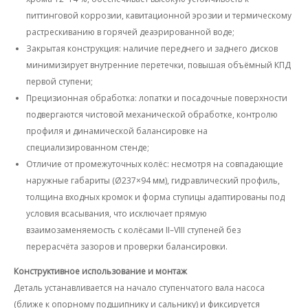
питтинговой коррозии, кавитационной эрозии и термическому
растрескиванию в горячей деаэрированной воде;
Закрытая конструкция
: наличие переднего и заднего дисков
минимизирует внутренние перетечки, повышая объёмный КПД
первой ступени;
Прецизионная обработка
: лопатки и посадочные поверхности
подвергаются чистовой механической обработке, контролю
профиля и динамической балансировке на
специализированном стенде;
Отличие от промежуточных колёс
: несмотря на совпадающие
наружные габариты (Ø237×94 мм), гидравлический профиль,
толщина входных кромок и форма ступицы адаптированы под
условия всасывания, что исключает прямую
взаимозаменяемость с колёсами II–VIII ступеней без
перерасчёта зазоров и проверки балансировки.
Конструктивное использование и монтаж
Деталь устанавливается на начало ступенчатого вала насоса
(ближе к опорному подшипнику и сальнику) и фиксируется