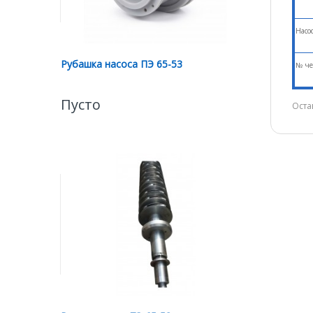
Насо
Рубашка насоса ПЭ 65-53
№ че
Пусто
Оста