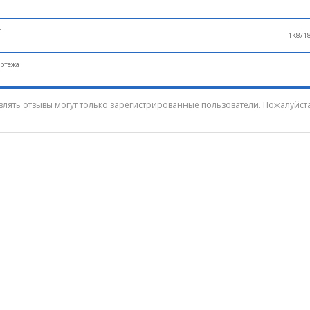
с
1К8/1
ртежа
влять отзывы могут только зарегистрированные пользователи. Пожалуйст