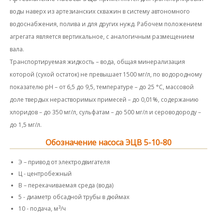
воды наверх из артезианских скважин в систему автономного
водоснабжения, полива и для других нужд. Рабочем положением
агрегата является вертикальное, с аналогичным размещением
вала.
Транспортируемая жидкость – вода, общая минерализация
которой (сухой остаток) не превышает 1500 мг/л, по водородному
показателю рН – от 6,5 до 9,5, температуре – до 25 °С, массовой
доле твердых нерастворимых примесей – до 0,01%, содержанию
хлоридов – до 350 мг/л, сульфатам – до 500 мг/л и сероводороду –
до 1,5 мг/л.
Обозначение насоса ЭЦВ 5-10-80
Э – привод от электродвигателя
Ц - центробежный
В – перекачиваемая среда (вода)
5 - диаметр обсадной трубы в дюймах
3
10 - подача, м
/ч