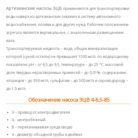
Артезианские насосы ЭЦВ
применяются для транспортировки
воды наверх из артезианских скважин в систему автономного
водоснабжения, полива и для других нужд. Рабочем положением
агрегата является вертикальное, с аналогичным размещением
вала.
Транспортируемая жидкость – вода, общая минерализация
которой (сухой остаток) не превышает 1500 мг/л, по водородному
показателю рН – от 6,5 до 9,5, температуре – до 25 °С, массовой
доле твердых нерастворимых примесей – до 0,01%, содержанию
хлоридов – до 350 мг/л, сульфатам – до 500 мг/л и сероводороду –
до 1,5 мг/л.
Обозначение насоса ЭЦВ 4-6,5-85
Э – привод от электродвигателя
Ц - центробежный
В – перекачиваемая среда (вода)
4 - диаметр обсадной трубы в дюймах