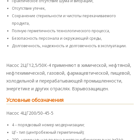
Практическое отсутствие шума и вибрации,
Отсутствие утечек,
Сохранение стерильности и чистоты перекачиваемого
продукта,
Полную герметичность технологического процесса,
Безопасность персонала и окружающей среды,
Долговечность, надежность и долговечность в эксплуатации.
Насос 2ЦГ12,5/50К-4 применяют в химической, нефтяной,
нефтехимической, газовой, фармацевтической, пищевой,
холодильной и перерабатывающей промышленности,
энергетике и других отраслях. Взрывозащищен.
Условные обозначения
Насос 4ЦГ200/50-45-5
4 – порядковый номер модернизации;
ЦГ– тип (центробежный герметичный);
200– номинальная подача в метрах кубических в час (м3/ч);