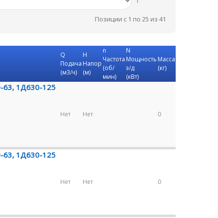
Позиции с 1 по 25 из 41
n
N
Q
H
Частота
Мощность
Масса
Подача
Напор
(об/
э/д
(кг)
(м3/ч)
(м)
мин)
(кВт)
0-63, 1Д630-125
Нет
Нет
0
0-63, 1Д630-125
Нет
Нет
0