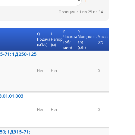
Позиции с 1 по 25 из 34
n
N
Q
H
Частота
Мощность
Масса
Подача
Напор
(об/
э/д
(кг)
(м3/ч)
(м)
мин)
(кВт)
15-71; 1Д250-125
Нет
Нет
0
.01.01.003
Нет
Нет
0
50; 1Д315-71;