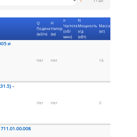
11 шт.
n
N
Q
H
Частота
Мощность
Масса
Подача
Напор
(об/
э/д
(кг)
(м3/ч)
(м)
мин)
(кВт)
005 и
Нет
Нет
16
31.5) -
Нет
Нет
0
 711.01.00.008